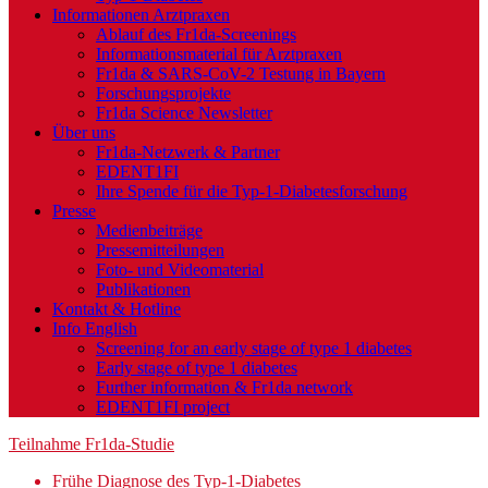
Informationen Arztpraxen
Ablauf des Fr1da-Screenings
Informationsmaterial für Arztpraxen
Fr1da & SARS-CoV-2 Testung in Bayern
Forschungsprojekte
Fr1da Science Newsletter
Über uns
Fr1da-Netzwerk & Partner
EDENT1FI
Ihre Spende für die Typ-1-Diabetesforschung
Presse
Medienbeiträge
Pressemitteilungen
Foto- und Videomaterial
Publikationen
Kontakt & Hotline
Info English
Screening for an early stage of type 1 diabetes
Early stage of type 1 diabetes
Further information & Fr1da network
EDENT1FI project
Teilnahme Fr1da-Studie
Frühe Diagnose des Typ-1-Diabetes