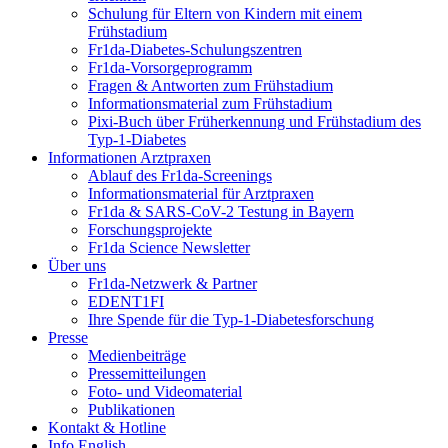
Schulung für Eltern von Kindern mit einem
Frühstadium
Fr1da-Diabetes-Schulungszentren
Fr1da-Vorsorgeprogramm
Fragen & Antworten zum Frühstadium
Informationsmaterial zum Frühstadium
Pixi-Buch über Früherkennung und Frühstadium des
Typ-1-Diabetes
Informationen Arztpraxen
Ablauf des Fr1da-Screenings
Informationsmaterial für Arztpraxen
Fr1da & SARS-CoV-2 Testung in Bayern
Forschungsprojekte
Fr1da Science Newsletter
Über uns
Fr1da-Netzwerk & Partner
EDENT1FI
Ihre Spende für die Typ-1-Diabetesforschung
Presse
Medienbeiträge
Pressemitteilungen
Foto- und Videomaterial
Publikationen
Kontakt & Hotline
Info English