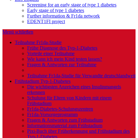
Screening for an early stage of type 1 diabetes
Early stage of type 1 diabetes
Further information & Fr1da network
EDENT1FI project
Menü schließen
Teilnahme Fr1da-Studie
Frühe Diagnose des Typ-1-Diabetes
Vorteile einer Teilnahme
Wie kann ich mein Kind testen lassen?
Fragen & Antworten zur Teilnahme
Informationsmaterial zur Teilnahme
Teilnahme Fr1da-Studie für Verwandte deutschlandweit
Frühstadium Typ-1-Diabetes
Die wichtigsten Anzeichen eines Insulinmangels
erkennen
Schulung für Eltern von Kindern mit einem
Frühstadium
Fr1da-Diabetes-Schulungszentren
Fr1da-Vorsorgeprogramm
Fragen & Antworten zum Frühstadium
Informationsmaterial zum Frühstadium
Pixi-Buch über Früherkennung und Frühstadium des
Typ-1-Diabetes