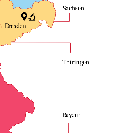
S
a
c
h
sen
sden
e
r
D
Thü
r
in
g
en
B
a
y
e
r
n