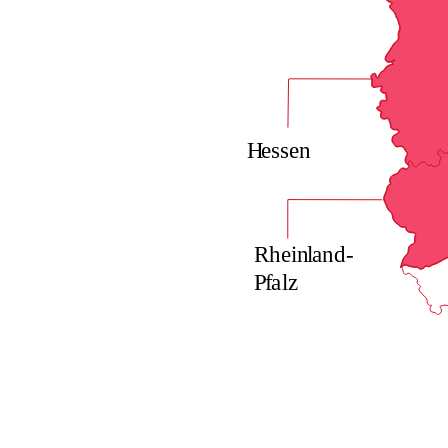
H
e
s
sen
Rhein
l
and-
P
f
a
lz