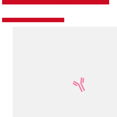
INFORMATIONEN ZUR TEILNAHME IN IHRER REGION
FR1DA KURZ ERKLÄRT? (Video)