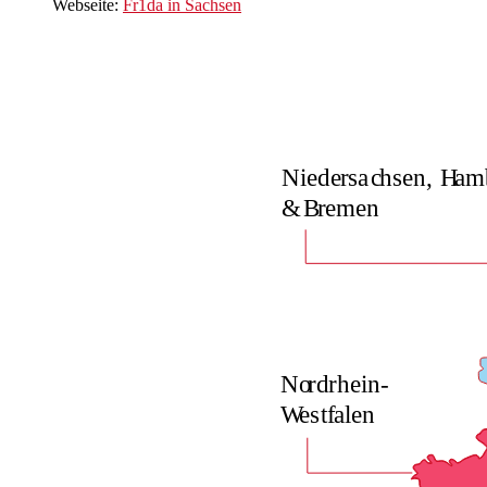
Webseite:
Fr1da in Sachsen
Niede
r
s
a
c
h
sen,
H
am
&
B
r
emen
No
r
d
r
hein-
W
es
t
f
alen