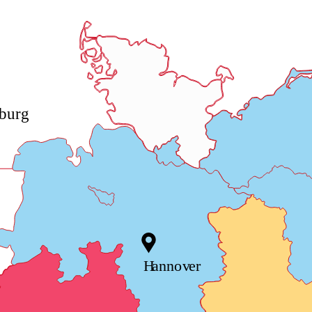
bu
r
g
H
anno
v
e
r