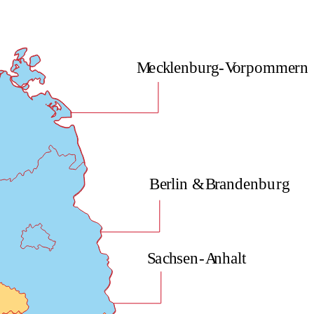
M
e
c
k
lenbu
rg
-
V
o
r
pomme
r
n
Be
r
lin &
B
r
andenbu
r
g
S
a
c
h
sen
-
A
n
h
alt