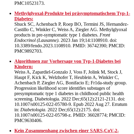
PMC10523173.
Methylglyoxal-Produkte bei präsymptomatischem Typ-1-
Diabetes:
Shuck SC, Achenbach P, Roep BO, Termini JS, Hernandez-
Castillo C, Winkler C, Weiss A, Ziegler AG. Methylglyoxal
products in pre-symptomatic type 1 diabetes.
Front
Endocrinol (Lausanne)
. 2023 Jan 19;14:1108910. doi:
10.3389/fendo.2023.1108910. PMID: 36742390; PMCID:
PMC9892703.
Algorithmen zur Vorhersage von Typ-1-Diabetes bei
Kindern:
Weiss A, Zapardiel-Gonzalo J, Voss F, Jolink M, Stock J,
Haupt F, Kick K, Welzhofer T, Heublein A, Winkler C,
Achenbach P, Ziegler AG, Bonifacio E; Fr1da-study group.
Progression likelihood score identifies substages of
presymptomatic type 1 diabetes in childhood public health
screening. Diabetologia. 2022 Dec;65(12):2121-2131. doi:
10.1007/s00125-022-05780-9. Epub 2022 Aug 27. Erratum
in:
Diabetologia
. 2022 Dec;65(12):2175. doi:
10.1007/s00125-022-05798-z. PMID: 36028774; PMCID:
PMC9630406.
Kein Zusammenhang zwischen einer SARS-CoV-2-