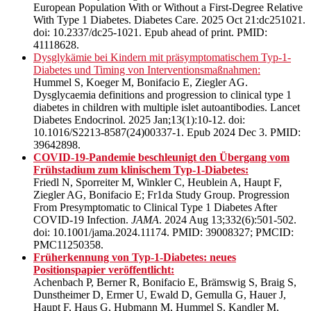
European Population With or Without a First-Degree Relative
With Type 1 Diabetes. Diabetes Care. 2025 Oct 21:dc251021.
doi: 10.2337/dc25-1021. Epub ahead of print. PMID:
41118628.
Dysglykämie bei Kindern mit präsymptomatischem Typ-1-
Diabetes und Timing von Interventionsmaßnahmen:
Hummel S, Koeger M, Bonifacio E, Ziegler AG.
Dysglycaemia definitions and progression to clinical type 1
diabetes in children with multiple islet autoantibodies. Lancet
Diabetes Endocrinol. 2025 Jan;13(1):10-12. doi:
10.1016/S2213-8587(24)00337-1. Epub 2024 Dec 3. PMID:
39642898.
COVID-19-Pandemie beschleunigt den Übergang vom
Frühstadium zum klinischem Typ-1-Diabetes:
Friedl N, Sporreiter M, Winkler C, Heublein A, Haupt F,
Ziegler AG, Bonifacio E; Fr1da Study Group. Progression
From Presymptomatic to Clinical Type 1 Diabetes After
COVID-19 Infection.
JAMA
. 2024 Aug 13;332(6):501-502.
doi: 10.1001/jama.2024.11174. PMID: 39008327; PMCID:
PMC11250358.
Früherkennung von Typ-1-Diabetes: neues
Positionspapier veröffentlicht:
Achenbach P, Berner R, Bonifacio E, Brämswig S, Braig S,
Dunstheimer D, Ermer U, Ewald D, Gemulla G, Hauer J,
Haupt F, Haus G, Hubmann M, Hummel S, Kandler M,