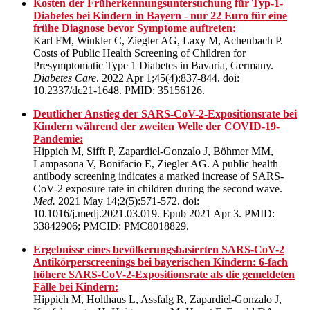
Kosten der Früherkennungsuntersuchung für Typ-1-
Diabetes bei Kindern in Bayern - nur 22 Euro für eine
frühe Diagnose bevor Symptome auftreten:
Karl FM, Winkler C, Ziegler AG, Laxy M, Achenbach P.
Costs of Public Health Screening of Children for
Presymptomatic Type 1 Diabetes in Bavaria, Germany.
Diabetes Care
. 2022 Apr 1;45(4):837-844. doi:
10.2337/dc21-1648. PMID: 35156126.
Deutlicher Anstieg der SARS-CoV-2-Expositionsrate bei
Kindern während der zweiten Welle der COVID-19-
Pandemie:
Hippich M, Sifft P, Zapardiel-Gonzalo J, Böhmer MM,
Lampasona V, Bonifacio E, Ziegler AG. A public health
antibody screening indicates a marked increase of SARS-
CoV-2 exposure rate in children during the second wave.
Med.
2021 May 14;2(5):571-572. doi:
10.1016/j.medj.2021.03.019. Epub 2021 Apr 3. PMID:
33842906; PMCID: PMC8018829.
Ergebnisse eines bevölkerungsbasierten SARS-CoV-2
Antikörperscreenings bei bayerischen Kindern: 6-fach
höhere SARS-CoV-2-Expositionsrate als die gemeldeten
Fälle bei Kindern:
Hippich M, Holthaus L, Assfalg R, Zapardiel-Gonzalo J,