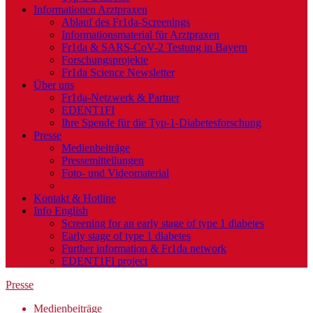
Informationen Arztpraxen
Ablauf des Fr1da-Screenings
Informationsmaterial für Arztpraxen
Fr1da & SARS-CoV-2 Testung in Bayern
Forschungsprojekte
Fr1da Science Newsletter
Über uns
Fr1da-Netzwerk & Partner
EDENT1FI
Ihre Spende für die Typ-1-Diabetesforschung
Presse
Medienbeiträge
Pressemitteilungen
Foto- und Videomaterial
Publikationen
Kontakt & Hotline
Info English
Screening for an early stage of type 1 diabetes
Early stage of type 1 diabetes
Further information & Fr1da network
EDENT1FI project
Presse
Medienbeiträge