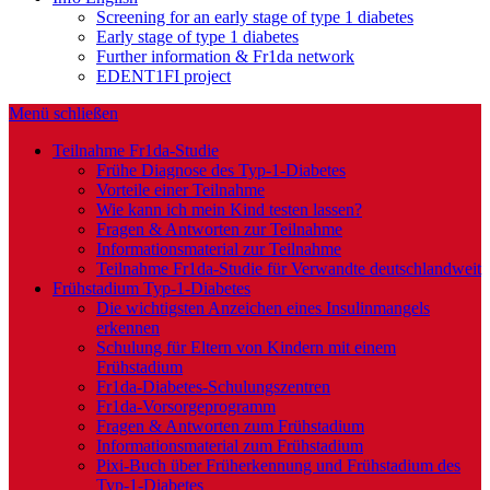
Screening for an early stage of type 1 diabetes
Early stage of type 1 diabetes
Further information & Fr1da network
EDENT1FI project
Menü schließen
Teilnahme Fr1da-Studie
Frühe Diagnose des Typ-1-Diabetes
Vorteile einer Teilnahme
Wie kann ich mein Kind testen lassen?
Fragen & Antworten zur Teilnahme
Informationsmaterial zur Teilnahme
Teilnahme Fr1da-Studie für Verwandte deutschlandweit
Frühstadium Typ-1-Diabetes
Die wichtigsten Anzeichen eines Insulinmangels
erkennen
Schulung für Eltern von Kindern mit einem
Frühstadium
Fr1da-Diabetes-Schulungszentren
Fr1da-Vorsorgeprogramm
Fragen & Antworten zum Frühstadium
Informationsmaterial zum Frühstadium
Pixi-Buch über Früherkennung und Frühstadium des
Typ-1-Diabetes