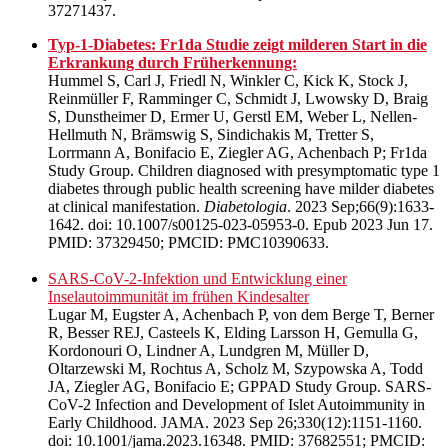
37271437.
Typ-1-Diabetes: Fr1da Studie zeigt milderen Start in die
Erkrankung durch Früherkennung:
Hummel S, Carl J, Friedl N, Winkler C, Kick K, Stock J,
Reinmüller F, Ramminger C, Schmidt J, Lwowsky D, Braig
S, Dunstheimer D, Ermer U, Gerstl EM, Weber L, Nellen-
Hellmuth N, Brämswig S, Sindichakis M, Tretter S,
Lorrmann A, Bonifacio E, Ziegler AG, Achenbach P; Fr1da
Study Group. Children diagnosed with presymptomatic type 1
diabetes through public health screening have milder diabetes
at clinical manifestation.
Diabetologia
. 2023 Sep;66(9):1633-
1642. doi: 10.1007/s00125-023-05953-0. Epub 2023 Jun 17.
PMID: 37329450; PMCID: PMC10390633.
SARS-CoV-2-Infektion und Entwicklung einer
Inselautoimmunität im frühen Kindesalter
Lugar M, Eugster A, Achenbach P, von dem Berge T, Berner
R, Besser REJ, Casteels K, Elding Larsson H, Gemulla G,
Kordonouri O, Lindner A, Lundgren M, Müller D,
Oltarzewski M, Rochtus A, Scholz M, Szypowska A, Todd
JA, Ziegler AG, Bonifacio E; GPPAD Study Group. SARS-
CoV-2 Infection and Development of Islet Autoimmunity in
Early Childhood. JAMA. 2023 Sep 26;330(12):1151-1160.
doi: 10.1001/jama.2023.16348. PMID: 37682551; PMCID: