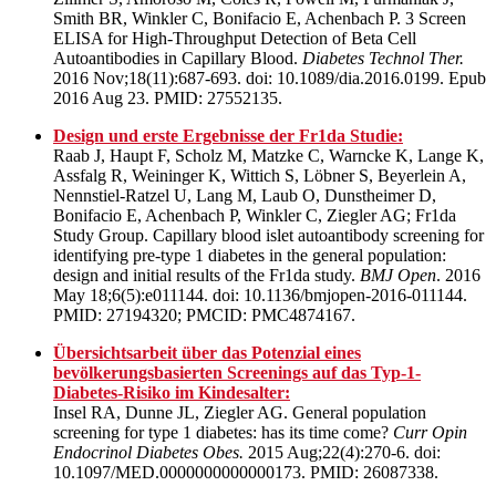
Smith BR, Winkler C, Bonifacio E, Achenbach P. 3 Screen
ELISA for High-Throughput Detection of Beta Cell
Autoantibodies in Capillary Blood.
Diabetes Technol Ther.
2016 Nov;18(11):687-693. doi: 10.1089/dia.2016.0199. Epub
2016 Aug 23. PMID: 27552135.
Design und erste Ergebnisse der Fr1da Studie:
Raab J, Haupt F, Scholz M, Matzke C, Warncke K, Lange K,
Assfalg R, Weininger K, Wittich S, Löbner S, Beyerlein A,
Nennstiel-Ratzel U, Lang M, Laub O, Dunstheimer D,
Bonifacio E, Achenbach P, Winkler C, Ziegler AG; Fr1da
Study Group. Capillary blood islet autoantibody screening for
identifying pre-type 1 diabetes in the general population:
design and initial results of the Fr1da study.
BMJ Open
. 2016
May 18;6(5):e011144. doi: 10.1136/bmjopen-2016-011144.
PMID: 27194320; PMCID: PMC4874167.
Übersichtsarbeit über das Potenzial eines
bevölkerungsbasierten Screenings auf das Typ-1-
Diabetes-Risiko im Kindesalter:
Insel RA, Dunne JL, Ziegler AG. General population
screening for type 1 diabetes: has its time come?
Curr Opin
Endocrinol Diabetes Obes.
2015 Aug;22(4):270-6. doi:
10.1097/MED.0000000000000173. PMID: 26087338.