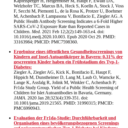
Kapfelsperger H, Heigermoser M, Haupt F, Ewald DA,
Welzhofer TC, Marcus BA, Heck S, Koelln A, Stock J, Voss
F, Secchi M, Piemonti L, de la Rosa K, Protzer U, Boehmer
M, Achenbach P, Lampasona V, Bonifacio E, Ziegler AG. A
Public Health Antibody Screening Indicates a 6-Fold Higher
SARS-CoV-2 Exposure Rate than Reported Cases in
Children.
Med.
2021 Feb 12;2(2):149-163.e4. doi:
10.1016/j.medj.2020.10.003. Epub 2020 Oct 29. PMID:
33163984; PMCID: PMC7598360.
Ergebnisse eines öffentlichen Gesundheitsscreenings von
Kindern auf Insel-Autoantikörper in Bayern: 0.31% der
gescreenten Kinder haben ein Frühstadium des Typ-1-
Diabetes:
Ziegler A, Ziegler AG, Kick K, Bonifacio E, Haupt F,
Hippich M, Dunstheimer D, Lang M, Laub O, Warncke K,
Lange K, Assfalg R, Jolink M, Winkler C, Achenbach P;
Fr1da Study Group. Yield of a Public Health Screening of
Children for Islet Autoantibodies in Bavaria, Germany.
JAMA
. 2020 Jan 28;323(4):339-351. doi:
10.1001/jama.2019.21565. PMID: 31990315; PMCID:
PMC6990943.
Evaluation der Fr1da-Studie: Durchführbarkeit und
Organisation eines bevölkerungsbezogenen Screenings