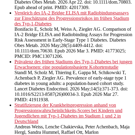
Diabetes Obes Metab. 2026 Apr 22. doi: 10.1111/dom.70803.
Epub ahead of print. PMID: 42017309.
Vergleich des IA-2 Bridge ELISA mit Radiobindungsassays
zur Einschätzung des Progressionsrisikos im frühen Stadium
des Typ-1-Diabetes
Bonifacio E, Scholz M, Weiss A, Ziegler AG. Comparison of
IA-2 Bridge ELISA and Radiobinding Assays for Progression
Risk Assessment in Early-Stage Type 1 Diabetes. Diabetes
Obes Metab. 2026 May;28(5):4409-4412. doi:
10.1111/dom.70630. Epub 2026 Mar 3. PMID: 41773025;
PMCID: PMC13071206.
Prävalenz des frühen Stadiums des Typ-1-Diabetes bei jungen
Erwachsenen: eine populationsbasierte Kohortenstudie
Standl M, Scholz M, Thiering E, Gappa M, Schikowski T,
Achenbach P, Ziegler AG. Prevalence of early-stage type 1
diabetes in young adults: a population-based cohort study.
Lancet Diabetes Endocrinol. 2026 May;14(5):371-373. doi:
10.1016/S2213-8587(26)00034-3. Epub 2026 Mar 27.
PMID: 41911938.
Stratifizierung der Krankheitsprogression anhand von
Progressionswahrscheinlichkeits-Scores bei Kindern und
Jugendlichen mit Typ-1-Diabetes im Stadium 1 und 2 in
Deutschland
Andreas Weiss, Lenche Chakievska, Peter Achenbach, Maja
Hergl, Sandra Hummel, Raffael Ott, Marlon