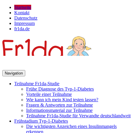
Startseite
Kontakt
Datenschutz
Impressum
fr1da.de
Navigation
Teilnahme Fr1da-Studie
Frühe Diagnose des Typ-1-Diabetes
Vorteile einer Teilnahme
Wie kann ich mein Kind testen lassen?
Fragen & Antworten zur Teilnahme
Informationsmaterial zur Teilnahme
Teilnahme Fr1da-Studie für Verwandte deutschlandweit
Frühstadium Typ-1-Diabetes
Die wichtigsten Anzeichen eines Insulinmangels
erkennen