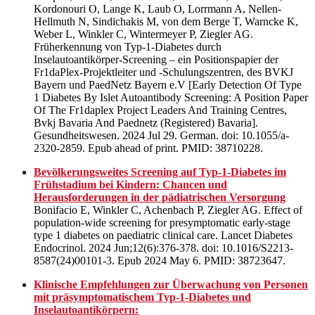
Kordonouri O, Lange K, Laub O, Lorrmann A, Nellen-
Hellmuth N, Sindichakis M, von dem Berge T, Warncke K,
Weber L, Winkler C, Wintermeyer P, Ziegler AG.
Früherkennung von Typ-1-Diabetes durch
Inselautoantikörper-Screening – ein Positionspapier der
Fr1daPlex-Projektleiter und -Schulungszentren, des BVKJ
Bayern und PaedNetz Bayern e.V [Early Detection Of Type
1 Diabetes By Islet Autoantibody Screening: A Position Paper
Of The Fr1daplex Project Leaders And Training Centres,
Bvkj Bavaria And Paednetz (Registered) Bavaria].
Gesundheitswesen. 2024 Jul 29. German. doi: 10.1055/a-
2320-2859. Epub ahead of print. PMID: 38710228.
Bevölkerungsweites Screening auf Typ-1-Diabetes im
Frühstadium bei Kindern: Chancen und
Herausforderungen in der pädiatrischen Versorgung
Bonifacio E, Winkler C, Achenbach P, Ziegler AG. Effect of
population-wide screening for presymptomatic early-stage
type 1 diabetes on paediatric clinical care. Lancet Diabetes
Endocrinol. 2024 Jun;12(6):376-378. doi: 10.1016/S2213-
8587(24)00101-3. Epub 2024 May 6. PMID: 38723647.
Klinische Empfehlungen zur Überwachung von Personen
mit präsymptomatischem Typ-1-Diabetes und
Inselautoantikörpern: