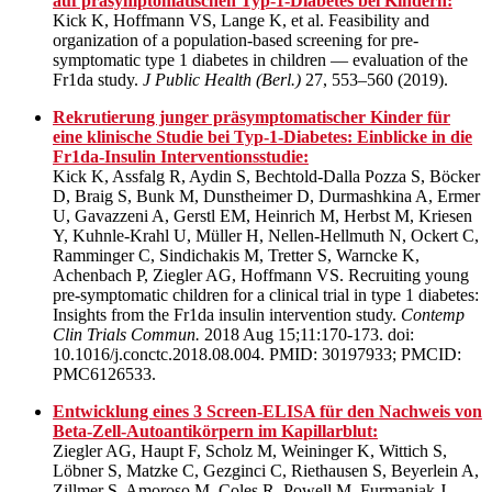
auf präsymptomatischen Typ-1-Diabetes bei Kindern:
Kick K, Hoffmann VS, Lange K, et al. Feasibility and
organization of a population-based screening for pre-
symptomatic type 1 diabetes in children — evaluation of the
Fr1da study.
J Public Health (Berl.)
27, 553–560 (2019).
Rekrutierung junger präsymptomatischer Kinder für
eine klinische Studie bei Typ-1-Diabetes: Einblicke in die
Fr1da-Insulin Interventionsstudie:
Kick K, Assfalg R, Aydin S, Bechtold-Dalla Pozza S, Böcker
D, Braig S, Bunk M, Dunstheimer D, Durmashkina A, Ermer
U, Gavazzeni A, Gerstl EM, Heinrich M, Herbst M, Kriesen
Y, Kuhnle-Krahl U, Müller H, Nellen-Hellmuth N, Ockert C,
Ramminger C, Sindichakis M, Tretter S, Warncke K,
Achenbach P, Ziegler AG, Hoffmann VS. Recruiting young
pre-symptomatic children for a clinical trial in type 1 diabetes:
Insights from the Fr1da insulin intervention study.
Contemp
Clin Trials Commun.
2018 Aug 15;11:170-173. doi:
10.1016/j.conctc.2018.08.004. PMID: 30197933; PMCID:
PMC6126533.
Entwicklung eines 3 Screen-ELISA für den Nachweis von
Beta-Zell-Autoantikörpern im Kapillarblut:
Ziegler AG, Haupt F, Scholz M, Weininger K, Wittich S,
Löbner S, Matzke C, Gezginci C, Riethausen S, Beyerlein A,
Zillmer S, Amoroso M, Coles R, Powell M, Furmaniak J,