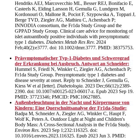
Hendriks AEJ, Marcovecchio ML, Besser REJ, Bonifacio E,
Casteels K, Elding Larsson H, Gemulla G, Lundgren M,
Kordonouri O, Mallone R, Pociot F, Szypowska A, Toppari J,
Berge TVD, Ziegler AG, Mathieu C, Achenbach P;
INNODIA consortium, the Fr1da Study Group and the
GPPAD Study Group. Clinical care advice for monitoring of
islet autoantibody positive individuals with presymptomatic
type 1 diabetes.
Diabetes Metab Res Rev.
2024
Feb;40(2):e3777. doi: 10.1002/dmrr.3777. PMID: 38375753.
Präsymptomatischer Typ-1-Diabetes und Schweregrad
der Erkrankung bei Ausbruch. Antwort an Schneider:
Hummel S, Friedl N, Winkler C, Ziegler AG, Achenbach P;
Fr1da Study Group. Presymptomatic type 1 diabetes and
disease severity at onset. Reply to Schneider J, Gemulla G,
Kiess W et al [letter].
Diabetologia.
2023 Dec;66(12):2389-
2390. doi: 10.1007/s00125-023-06017-z. Epub 2023 Sep 19.
PMID: 37723346; PMCID: PMC10627885.
Außenbeleuchtung in der Nacht und Körpermasse von
Kindern: Eine Querschnittsanalyse der Fr1da-Studie:
Badpa M, Schneider A, Ziegler AG, Winkler C, Haupt F,
Wolf K, Peters A. Outdoor Light at Night and Children's
Body Mass: A Cross-Sectional Analysis in the Fr1da Study.
Environ Res.
2023 Sep 1;232:116325. doi:
10.1016/j.envres.2023.116325. Epub 2023 Jun 3. PMID: