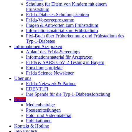
Schulung für Eltern von Kindern mit einem
Frühstadium
Fr1da-Diabetes-Schulungszentren
Fr1da-Vorsorgeprogramm
Fragen & Antworten zum Frühstadium
Informationsmaterial zum Frühstadium
Pixi-Buch über Früherkennung und Frühstadium des
Typ-1-Diabetes
Informationen Arztpraxen
Ablauf des Fr1da-Screenings
Informationsmaterial für Arztpraxen
Fr1da & SARS-CoV-2 Testung in Bayern
Forschungsprojekte
Fr1da Science Newsletter
Über uns
Fr1da-Netzwerk & Partner
EDENT1FI
Ihre Spende für die Typ-1-Diabetesforschung
Presse
Medienbeiträge
Pressemitteilungen
Foto- und Videomaterial
Publikationen
Kontakt & Hotline
Info English