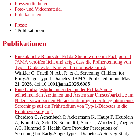
Pressemitteilungen
Foto- und Videomaterial
Publikationen
Presse
>
Publikationen
Publikationen
Eine aktuelle Bilanz der Fr1da-Studie wurde im Fachjournal
JAMA veröffentlicht und zeigt, dass die Früherkennung von
Typ-1-Diabetes bei Kindern breit umsetzbar ist.
Winkler C, Friedl N, Abt R, et al. Screening Children for
Early-Stage Type 1 Diabetes. JAMA. Published online May
21, 2026. doi:10.1001/jama.2026.6085
Eine Umfragestudie unter den an der Fr1da-Studie
teilnehmenden Ärztinnen und Ärzten zur Umsetzbarkeit, zum
Nutzen sowie zu den Herausforderungen der Integration eines
Screenings auf ein Frühstadium von Typ-1-Diabetes in die
Routineversorgung.
Cherdron C, Achenbach P, Ackermann K, Haupt F, Heublein
A, Knopff A, Schill S, Schmidt J, Stock J, Winkler C, Ziegler
AG, Hummel S. Health Care Provider Perceptions of
Screening for Early-Stage Type 1 Diabetes-A Survey Study.