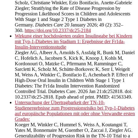
Scholz, Christiane Winkler, Ezio Bonifacio, Anette-Gabriele
Ziegler; Stratifying the Rate of Disease Progression by
Progression Likelihood Scores in Children and Adolescents
With Stage 1 and Stage 2 Type 1 Diabetes in
Germany.
Diabetes Care
20 January 2026; 49 (2): 352–
360.
https://doi.org/10.2337/dc25-2184
Wirkung einer hochdosierten oralen Insulingabe bei Kindern
mit Typ-1-Diabetes im Stadium 1: Ergebnisse der Fr1da-
Insulin-Interventionsstudie
Ziegler AG, Albeer A, Arnolds S, Assfalg R, Bunk M, Daniel
C, Hofelich A, Jacobsen S, Kick K, Knoop J, Kohls M,
Kordonouri O, Matzke C, Pfirrmann M, Ramminger C,
Sarcletti K, Scholz M, Schütte-Borkovec K, Serr I, Weigelt
M, Weiss A, Winkler C, Bonifacio E, Achenbach P. Effect of
High-Dose Oral Insulin in Children With Stage 1 Type 1
Diabetes: The Fr1da Insulin Intervention Randomized
Controlled Trial. Diabetes Care. 2026 Jan 21:dc252818. doi:
10.2337/dc25-2818. Epub ahead of print. PMID: 41563349.
Untersuchung der Übertragbarkeit der TN-10-
Studienergebnisse zum Progressionsrisiko bei Typ-1-Diabetes
auf europäische Populationen mit oder ohne Verwandte ersten
Grades:
Koeger M, Winkler C, Hummel S, Weiss A, Koutangni T,
Yates M, Bonnemaire M, Guenther O, Zaccai J, Ziegler AG.
Generalizability of Progression Risk in the TN-10 Trial to a