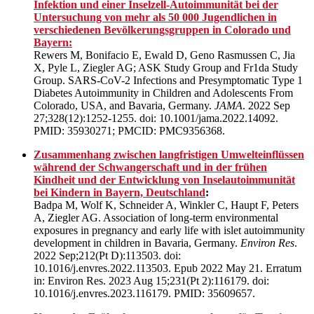
Infektion und einer Inselzell-Autoimmunität bei der
Untersuchung von mehr als 50 000 Jugendlichen in
verschiedenen Bevölkerungsgruppen in Colorado und
Bayern:
Rewers M, Bonifacio E, Ewald D, Geno Rasmussen C, Jia
X, Pyle L, Ziegler AG; ASK Study Group and Fr1da Study
Group. SARS-CoV-2 Infections and Presymptomatic Type 1
Diabetes Autoimmunity in Children and Adolescents From
Colorado, USA, and Bavaria, Germany.
JAMA
. 2022 Sep
27;328(12):1252-1255. doi: 10.1001/jama.2022.14092.
PMID: 35930271; PMCID: PMC9356368.
Zusammenhang zwischen langfristigen Umwelteinflüssen
während der Schwangerschaft und in der frühen
Kindheit und der Entwicklung von Inselautoimmunität
bei Kindern in Bayern, Deutschland
:
Badpa M, Wolf K, Schneider A, Winkler C, Haupt F, Peters
A, Ziegler AG. Association of long-term environmental
exposures in pregnancy and early life with islet autoimmunity
development in children in Bavaria, Germany.
Environ Res
.
2022 Sep;212(Pt D):113503. doi:
10.1016/j.envres.2022.113503. Epub 2022 May 21. Erratum
in: Environ Res. 2023 Aug 15;231(Pt 2):116179. doi:
10.1016/j.envres.2023.116179. PMID: 35609657.