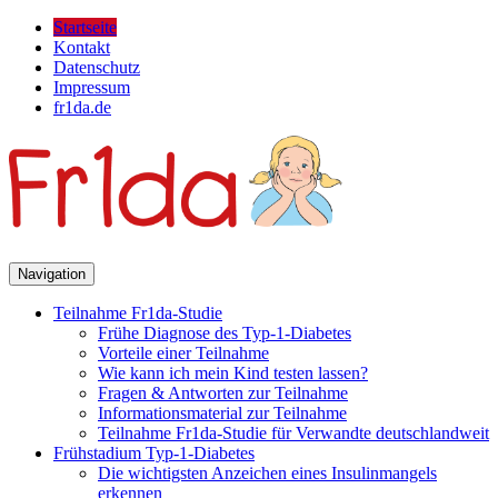
Startseite
Kontakt
Datenschutz
Impressum
fr1da.de
Navigation
Teilnahme Fr1da-Studie
Frühe Diagnose des Typ-1-Diabetes
Vorteile einer Teilnahme
Wie kann ich mein Kind testen lassen?
Fragen & Antworten zur Teilnahme
Informationsmaterial zur Teilnahme
Teilnahme Fr1da-Studie für Verwandte deutschlandweit
Frühstadium Typ-1-Diabetes
Die wichtigsten Anzeichen eines Insulinmangels
erkennen