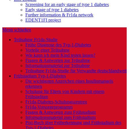
Screening for an early stage of type 1 diabetes
Early stage of type 1 diabetes
Further information & Fr1da network
EDENT1FI project
Menü schließen
Teilnahme Fr1da-Studie
Frühe Diagnose des Typ-1-Diabetes
Vorteile einer Teilnahme
Wie kann ich mein Kind testen lassen?
Fragen & Antworten zur Teilnahme
Informationsmaterial zur Teilnahme
Teilnahme Fr1da-Studie für Verwandte deutschlandweit
Frühstadium Typ-1-Diabetes
Die wichtigsten Anzeichen eines Insulinmangels
erkennen
Schulung für Eltern von Kindern mit einem
Frühstadium
Fr1da-Diabetes-Schulungszentren
Fr1da-Vorsorgeprogramm
Fragen & Antworten zum Frühstadium
Informationsmaterial zum Frühstadium
Pixi-Buch über Früherkennung und Frühstadium des
Typ-1-Diabetes