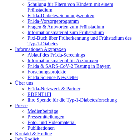
Schulung für Eltern von Kindern mit einem
Frühstadium
Fr1da-Diabetes-Schulungszentren
Fr1da-Vorsorgeprogramm
Fragen & Antworten zum Frühstadium
Informationsmaterial zum Frühstadium
Pixi-Buch über Früherkennung und Frühstadium des
Typ-1-Diabetes
Informationen Arztpraxen
Ablauf des Fr1da-Screenings
Informationsmaterial für Arztpraxen
Fr1da & SARS-CoV-2 Testung in Bayern
Forschungsprojekte
Fr1da Science Newsletter
Über uns
Fr1da-Netzwerk & Partner
EDENT1FI
Ihre Spende für die Typ-1-Diabetesforschung
Presse
Medienbeiträge
Pressemitteilungen
Foto- und Videomaterial
Publikationen
Kontakt & Hotline
Info English