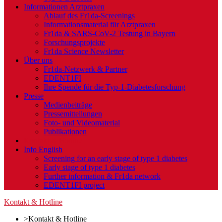
Informationen Arztpraxen
Ablauf des Fr1da-Screenings
Informationsmaterial für Arztpraxen
Fr1da & SARS-CoV-2 Testung in Bayern
Forschungsprojekte
Fr1da Science Newsletter
Über uns
Fr1da-Netzwerk & Partner
EDENT1FI
Ihre Spende für die Typ-1-Diabetesforschung
Presse
Medienbeiträge
Pressemitteilungen
Foto- und Videomaterial
Publikationen
Kontakt & Hotline
Info English
Screening for an early stage of type 1 diabetes
Early stage of type 1 diabetes
Further information & Fr1da network
EDENT1FI project
Kontakt & Hotline
>
Kontakt & Hotline