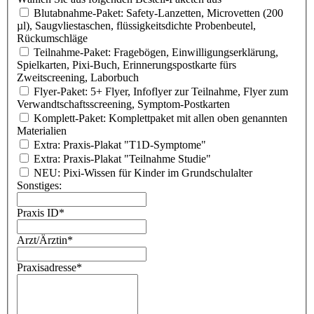
Blutabnahme-Paket: Safety-Lanzetten, Microvetten (200
µl), Saugvliestaschen, flüssigkeitsdichte Probenbeutel,
Rückumschläge
Teilnahme-Paket: Fragebögen, Einwilligungserklärung,
Spielkarten, Pixi-Buch, Erinnerungspostkarte fürs
Zweitscreening, Laborbuch
Flyer-Paket: 5+ Flyer, Infoflyer zur Teilnahme, Flyer zum
Verwandtschaftsscreening, Symptom-Postkarten
Komplett-Paket: Komplettpaket mit allen oben genannten
Materialien
Extra: Praxis-Plakat "T1D-Symptome"
Extra: Praxis-Plakat "Teilnahme Studie"
NEU: Pixi-Wissen für Kinder im Grundschulalter
Sonstiges:
Praxis ID
*
Arzt/Ärztin
*
Praxisadresse
*