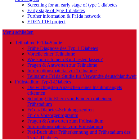
Screening for an early stage of type 1 diabetes
Early stage of type 1 diabetes
Further information & Fr1da network
EDENT1FI project
Menü schließen
Teilnahme Fr1da-Studie
Frühe Diagnose des Typ-1-Diabetes
Vorteile einer Teilnahme
Wie kann ich mein Kind testen lassen?
Fragen & Antworten zur Teilnahme
Informationsmaterial zur Teilnahme
Teilnahme Fr1da-Studie für Verwandte deutschlandweit
Frühstadium Typ-1-Diabetes
Die wichtigsten Anzeichen eines Insulinmangels
erkennen
Schulung für Eltern von Kindern mit einem
Frühstadium
Fr1da-Diabetes-Schulungszentren
Fr1da-Vorsorgeprogramm
Fragen & Antworten zum Frühstadium
Informationsmaterial zum Frühstadium
Pixi-Buch über Früherkennung und Frühstadium des
Typ-1-Diabetes