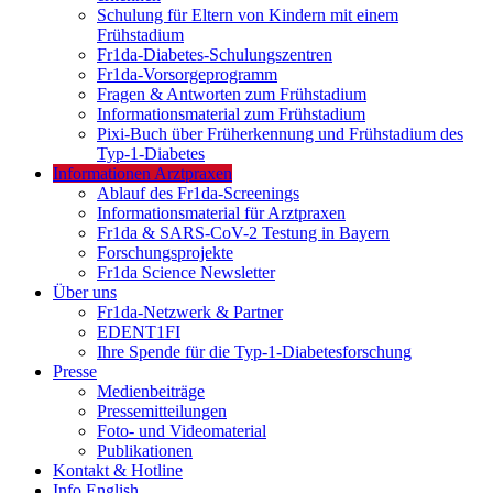
Schulung für Eltern von Kindern mit einem
Frühstadium
Fr1da-Diabetes-Schulungszentren
Fr1da-Vorsorgeprogramm
Fragen & Antworten zum Frühstadium
Informationsmaterial zum Frühstadium
Pixi-Buch über Früherkennung und Frühstadium des
Typ-1-Diabetes
Informationen Arztpraxen
Ablauf des Fr1da-Screenings
Informationsmaterial für Arztpraxen
Fr1da & SARS-CoV-2 Testung in Bayern
Forschungsprojekte
Fr1da Science Newsletter
Über uns
Fr1da-Netzwerk & Partner
EDENT1FI
Ihre Spende für die Typ-1-Diabetesforschung
Presse
Medienbeiträge
Pressemitteilungen
Foto- und Videomaterial
Publikationen
Kontakt & Hotline
Info English