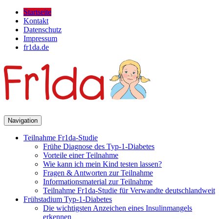
Startseite
Kontakt
Datenschutz
Impressum
fr1da.de
Navigation
Teilnahme Fr1da-Studie
Frühe Diagnose des Typ-1-Diabetes
Vorteile einer Teilnahme
Wie kann ich mein Kind testen lassen?
Fragen & Antworten zur Teilnahme
Informationsmaterial zur Teilnahme
Teilnahme Fr1da-Studie für Verwandte deutschlandweit
Frühstadium Typ-1-Diabetes
Die wichtigsten Anzeichen eines Insulinmangels
erkennen