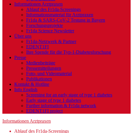
Informationen Arztpraxen
Ablauf des Fr1da-Screenings
Informationsmaterial für Arztpraxen
Fr1da & SARS-CoV-2 Testung in Bayern
Forschungsprojekte
Fr1da Science Newsletter
Über uns
Fr1da-Netzwerk & Partner
EDENT1FI
Ihre Spende für die Typ-1-Diabetesforschung
Presse
Medienbeiträge
Pressemitteilungen
Foto- und Videomaterial
Publikationen
Kontakt & Hotline
Info English
Screening for an early stage of type 1 diabetes
Early stage of type 1 diabetes
Further information & Fr1da network
EDENT1FI project
Informationen Arztpraxen
Ablauf des Fr1da-Screenings