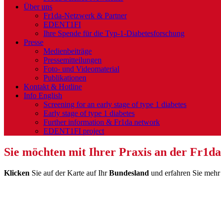
Über uns
Fr1da-Netzwerk & Partner
EDENT1FI
Ihre Spende für die Typ-1-Diabetesforschung
Presse
Medienbeiträge
Pressemitteilungen
Foto- und Videomaterial
Publikationen
Kontakt & Hotline
Info English
Screening for an early stage of type 1 diabetes
Early stage of type 1 diabetes
Further information & Fr1da network
EDENT1FI project
Sie möchten mit Ihrer Praxis an der Fr1d
Klicken
Sie auf der Karte auf Ihr
Bundesland
und erfahren Sie mehr