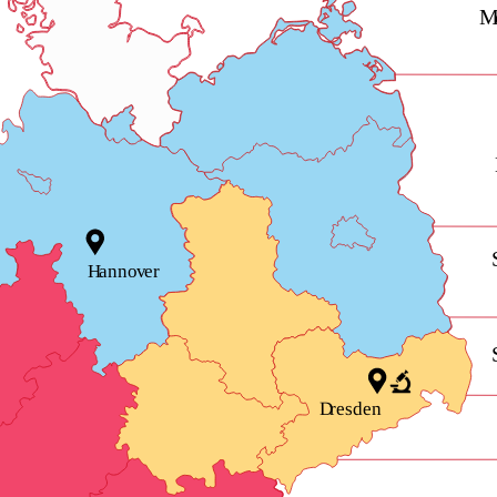
H
anno
v
e
r
sden
e
r
D