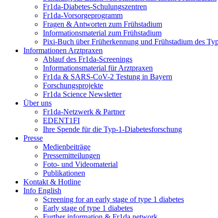
Fr1da-Diabetes-Schulungszentren
Fr1da-Vorsorgeprogramm
Fragen & Antworten zum Frühstadium
Informationsmaterial zum Frühstadium
Pixi-Buch über Früherkennung und Frühstadium des Typ
Informationen Arztpraxen
Ablauf des Fr1da-Screenings
Informationsmaterial für Arztpraxen
Fr1da & SARS-CoV-2 Testung in Bayern
Forschungsprojekte
Fr1da Science Newsletter
Über uns
Fr1da-Netzwerk & Partner
EDENT1FI
Ihre Spende für die Typ-1-Diabetesforschung
Presse
Medienbeiträge
Pressemitteilungen
Foto- und Videomaterial
Publikationen
Kontakt & Hotline
Info English
Screening for an early stage of type 1 diabetes
Early stage of type 1 diabetes
Further information & Fr1da network