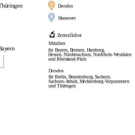
Thü
r
in
g
en
D
r
e
sden
H
anno
v
e
r
Z
e
n
t
r
al
l
abo
r
Mün
c
hen
B
a
y
e
r
n
f
ü
r
B
a
y
e
r
n,
B
r
emen,
H
ambu
r
g
,
H
e
s
sen, Niede
r
s
a
c
h
sen, No
r
d
r
hein-
W
es
t
f
alen
und Rhein
l
and-P
f
a
lz
D
r
e
sden
f
ü
r
 Be
r
lin,
B
r
andenbu
r
g
,
 S
a
c
h
sen,
S
a
c
h
sen
-
A
n
h
alt,
M
e
c
k
lenbu
rg
-
V
o
r
pomme
r
n
und
Thü
r
in
g
en 