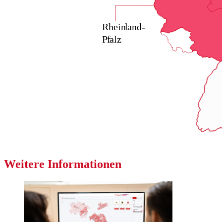
Rhein
l
and-
P
f
a
lz
Weitere Informationen