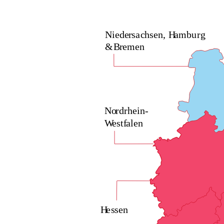
Niede
r
s
a
c
h
sen,
H
ambu
r
g
&
B
r
emen
No
r
d
r
hein-
W
es
t
f
alen
H
e
s
sen