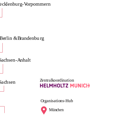
M
e
c
k
lenbu
rg
-
V
o
r
pomme
r
n
Be
r
lin &
B
r
andenbu
r
g
S
a
c
h
sen
-
A
n
h
alt
Z
e
n
t
r
al
k
oo
r
di
n
ation
S
a
c
h
sen
O
rg
an
i
s
atio
n
s
-Hub
Mün
c
hen