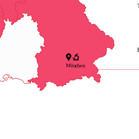
Mün
c
hen