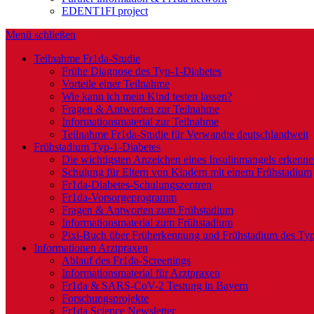
EDENT1FI project
Menü schließen
Teilnahme Fr1da-Studie
Frühe Diagnose des Typ-1-Diabetes
Vorteile einer Teilnahme
Wie kann ich mein Kind testen lassen?
Fragen & Antworten zur Teilnahme
Informationsmaterial zur Teilnahme
Teilnahme Fr1da-Studie für Verwandte deutschlandweit
Frühstadium Typ-1-Diabetes
Die wichtigsten Anzeichen eines Insulinmangels erkenn
Schulung für Eltern von Kindern mit einem Frühstadium
Fr1da-Diabetes-Schulungszentren
Fr1da-Vorsorgeprogramm
Fragen & Antworten zum Frühstadium
Informationsmaterial zum Frühstadium
Pixi-Buch über Früherkennung und Frühstadium des Typ
Informationen Arztpraxen
Ablauf des Fr1da-Screenings
Informationsmaterial für Arztpraxen
Fr1da & SARS-CoV-2 Testung in Bayern
Forschungsprojekte
Fr1da Science Newsletter